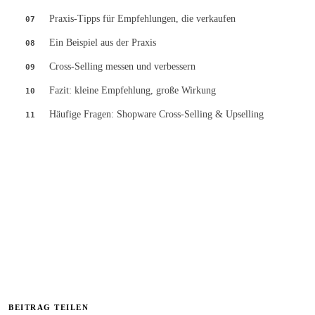
Praxis-Tipps für Empfehlungen, die verkaufen
07
Ein Beispiel aus der Praxis
08
Cross-Selling messen und verbessern
09
Fazit: kleine Empfehlung, große Wirkung
10
Häufige Fragen: Shopware Cross-Selling & Upselling
11
Kostenfreier Shop-Audit
Lassen Sie Ihren Shopware-Shop schriftlich analysieren — mit klarer
Priorisierung der größten Hebel.
Audit anfragen
→
BEITRAG TEILEN