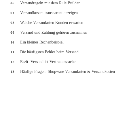
Versandregeln mit dem Rule Builder
06
Versandkosten transparent anzeigen
07
Welche Versandarten Kunden erwarten
08
Versand und Zahlung gehören zusammen
09
Ein kleines Rechenbeispiel
10
Die häufigsten Fehler beim Versand
11
Fazit: Versand ist Vertrauenssache
12
Häufige Fragen: Shopware Versandarten & Versandkosten
13
Kostenfreier Shop-Audit
Lassen Sie Ihren Shopware-Shop schriftlich analysieren — mit klarer