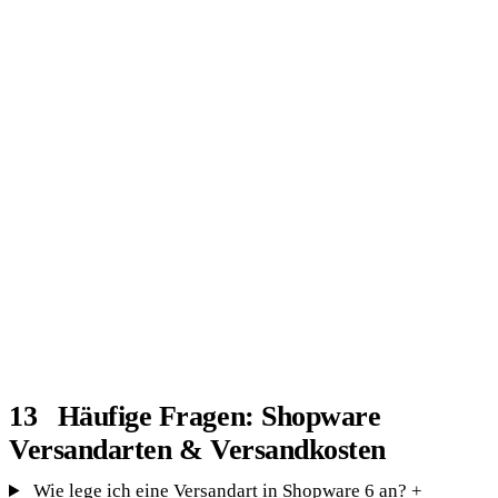
VERSAND, DER VERKAUFT STATT BREMST
Lassen Sie uns Ihren Shopware-
Versand einrichten
Wir sind Ihre Shopware-Agentur aus Soest und
richten Versandarten, Kosten und Regeln so
ein, dass sie zu Ihren Produkten passen und
keine Kaufabbrüche auslösen. Melden Sie sich
für ein unverbindliches Gespräch.
Jetzt Beratung anfragen
Häufige Fragen: Shopware
Versandarten & Versandkosten
Wie lege ich eine Versandart in Shopware 6 an?
+