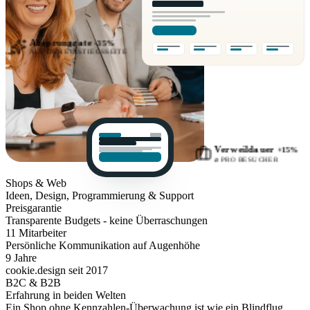
Absprungrate
-35%
AUF DER EINSTIEGSSEITE
Verweildauer
+15%
⌀ PRO BESUCHER
Shops
& Web
Ideen, Design, Programmierung & Support
Preisgarantie
Transparente Budgets - keine Überraschungen
11
Mitarbeiter
Persönliche Kommunikation auf Augenhöhe
9
Jahre
cookie.design seit 2017
B2C
& B2B
Erfahrung in beiden Welten
Ein Shop ohne Kennzahlen-Überwachung ist wie ein Blindflug.