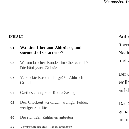
Die meisten W
Auf 
INHALT
über
Was sind Checkout-Abbrüche, und
01
Nach
warum sind sie so teuer?
und 
Warum brechen Kunden im Checkout ab?
02
Die häufigsten Gründe
Der 
Versteckte Kosten: der größte Abbruch-
03
wollt
Grund
auf d
Gastbestellung statt Konto-Zwang
04
Den Checkout verkürzen: weniger Felder,
05
Das 
weniger Schritte
gena
Die richtigen Zahlarten anbieten
06
am m
Vertrauen an der Kasse schaffen
07