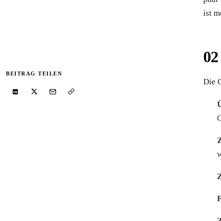
Kostenfreier Shop-Audit
ist 
Lassen Sie Ihren Shopware-Shop schriftlich
analysieren — mit klarer Priorisierung der größten
Hebel.
Audit anfragen
→
BEITRAG TEILEN
Die G
G
w
Z
F
Z