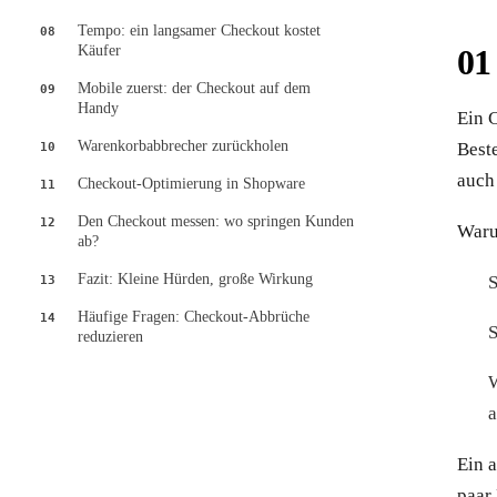
Tempo: ein langsamer Checkout kostet
08
Käufer
Mobile zuerst: der Checkout auf dem
09
Handy
Ein 
Warenkorbabbrecher zurückholen
Beste
10
auch
Checkout-Optimierung in Shopware
11
Den Checkout messen: wo springen Kunden
12
Warum
ab?
Fazit: Kleine Hürden, große Wirkung
S
13
Häufige Fragen: Checkout-Abbrüche
14
S
reduzieren
W
a
Ein a
paar