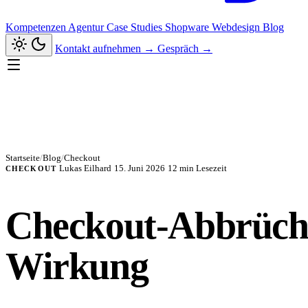
Kompetenzen
Agentur
Case Studies
Shopware
Webdesign
Blog
Kontakt aufnehmen
→
Gespräch
→
Startseite
/
Blog
/
Checkout
Lukas Eilhard
15. Juni 2026
12 min Lesezeit
CHECKOUT
Checkout-Abbrüche
Wirkung