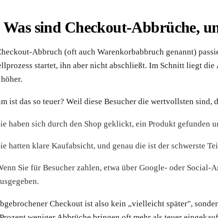
Was sind Checkout-Abbrüche, und
Checkout-Abbruch (oft auch Warenkorbabbruch genannt) passie
llprozess startet, ihn aber nicht abschließt. Im Schnitt liegt die
 höher.
 ist das so teuer? Weil diese Besucher die wertvollsten sind, d
ie haben sich durch den Shop geklickt, ein Produkt gefunden u
ie hatten klare Kaufabsicht, und genau die ist der schwerste Tei
enn Sie für Besucher zahlen, etwa über Google- oder Social-An
usgegeben.
bgebrochener Checkout ist also kein „vielleicht später", sonder
 Prozent weniger Abbrüche bringen oft mehr als teuer eingekauf