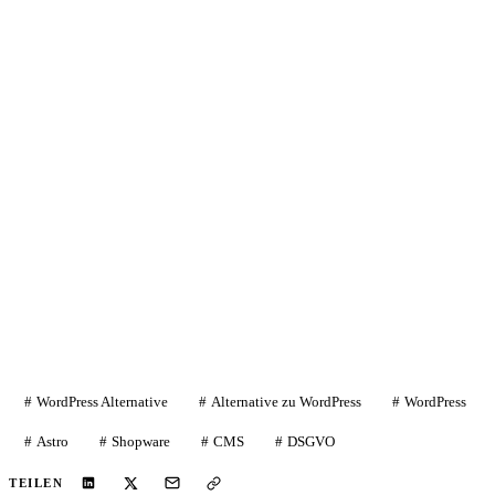
Alternative
Erzählen Sie uns von Ihrer Website oder Ihrem
Shop. Sie bekommen eine ehrliche
Einschätzung, eine klare Empfehlung und eine
realistische Preis-Spanne, ganz ohne
Verpflichtung.
Jetzt unverbindlich anfragen
WordPress Alternative
Alternative zu WordPress
WordPress
Astro
Shopware
CMS
DSGVO
TEILEN