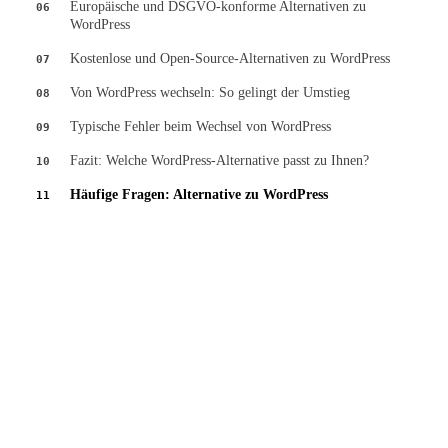
Europäische und DSGVO-konforme Alternativen zu
06
WordPress
Kostenlose und Open-Source-Alternativen zu WordPress
07
Von WordPress wechseln: So gelingt der Umstieg
08
Typische Fehler beim Wechsel von WordPress
09
Fazit: Welche WordPress-Alternative passt zu Ihnen?
10
Häufige Fragen: Alternative zu WordPress
11
Kostenfreier Shop-Audit
Lassen Sie Ihren Shopware-Shop schriftlich analysieren — mit klarer
Priorisierung der größten Hebel.
Audit anfragen
→