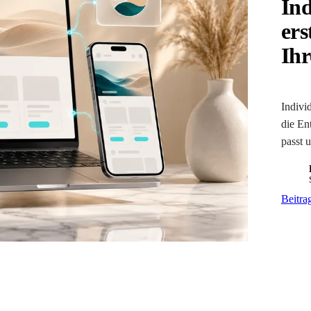
Ind
ers
Ihr
Indivi
die En
passt u
LE
Beitra