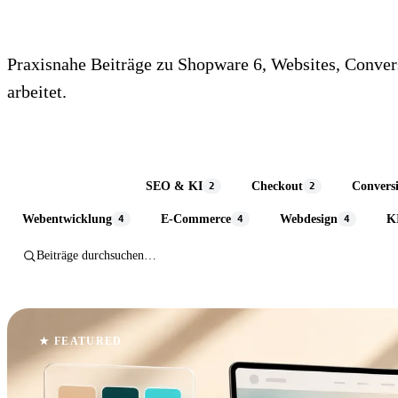
Praxisnahe Beiträge zu Shopware 6, Websites, Conve
arbeitet.
Alle Themen
SEO & KI
Checkout
Convers
50
2
2
Webentwicklung
E-Commerce
Webdesign
K
4
4
4
★ FEATURED