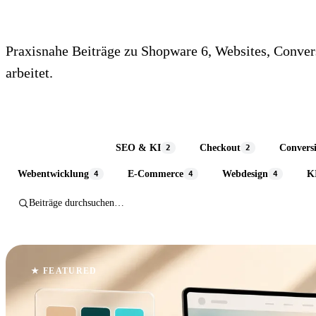
Praxisnahe Beiträge zu Shopware 6, Websites, Conve
arbeitet.
Alle Themen
SEO & KI
Checkout
Convers
50
2
2
Webentwicklung
E-Commerce
Webdesign
K
4
4
4
★ FEATURED