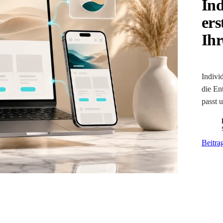
Ind
ers
Ihr
Indivi
die En
passt u
LE
Beitra